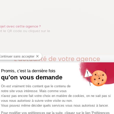
réalisation.
Nous bénéficions maintenant d'un
magnifique espace supplémentaire
baigné de lumière qui me permet
d'assouvir ma passion pour la verdure
exotique !
rojet avec cette agence ?
t le QR code ou cliquez sur le
L'actualité de votre agence
Gustave Rideau Coignières
pergola bioclimatique : envie de redonner vie à votre extérieur ? Ins
gola bioclimatique pour profiter plus longtemps…