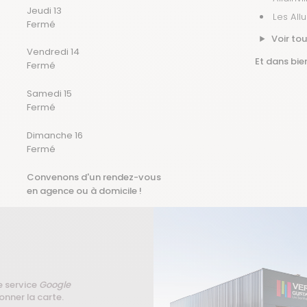
Jeudi 13
Les All
Fermé
Voir tou
Vendredi 14
Et dans bien
Fermé
Samedi 15
Fermé
Dimanche 16
Fermé
Convenons d'un rendez-vous
en agence ou à domicile !
e service
Google
onner la carte.