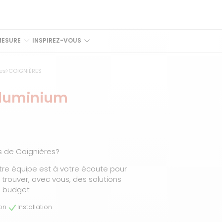
MESURE
INSPIREZ-VOUS
es
COIGNIÈRES
aluminium
s de Coignières?
tre équipe est à votre écoute pour
rouver, avec vous, des solutions
e budget
son
Installation