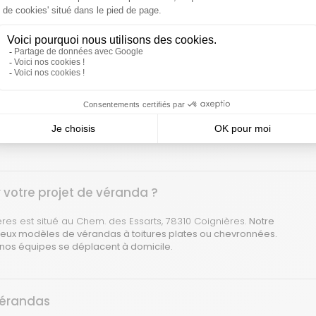
 l'article
u, fabricant depuis près de 50
 véranda en aluminium depuis près de 50 ans. Toutes les
ifiée et de fabrication française. Plus de 6 000 vérandas par an
r vendéen de 22 000 m².
 votre projet de véranda ?
es est situé au Chem. des Essarts, 78310 Coignières.
Notre
ux modèles de vérandas à toitures plates ou chevronnées.
nos équipes
se déplacent à domicile.
vérandas