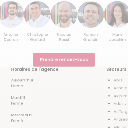
Antoine
Christophe
Nicolas
Romain
Marie
Daeron
Gaillard
Rossi
Grondin
Joachim
Prendre rendez-vous
Horaires de l'agence
Secteurs 
Aujourd'hui
Ablis
Fermé
Achere
Aigrem
Mardi 11
Fermé
Adainvi
Auffarg
Mercredi 12
Andres
Fermé
Allainvil