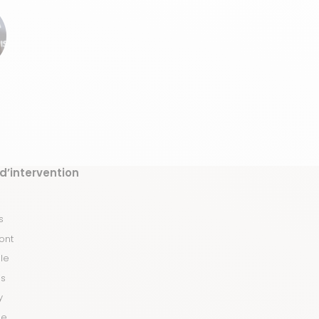
d’intervention
s
ont
lle
is
y
le