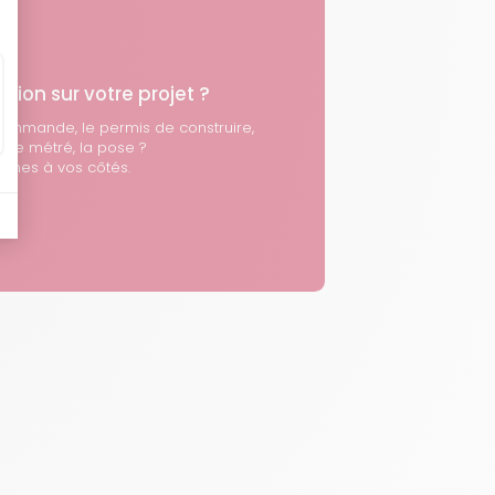
tion sur votre projet ?
commande, le permis de construire,
, le métré, la pose ?
mmes à vos côtés.