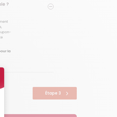
le ?
ument
,
coupon-
te
pour la
Étape 3