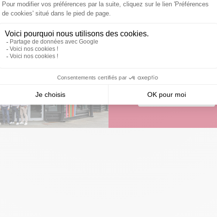
Vous avez une ques
Une question sur votre 
la maçonnerie, les délais
À tout moment, nous so
Être contacté