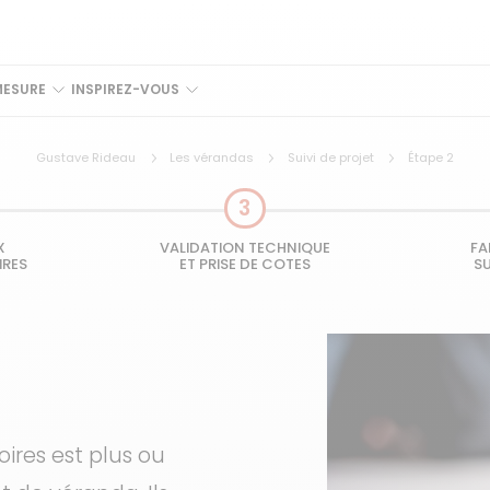
MESURE
INSPIREZ-VOUS
Gustave Rideau
Les vérandas
Suivi de projet
Étape 2
3
X
VALIDATION TECHNIQUE
FA
IRES
ET PRISE DE COTES
S
ires est plus ou