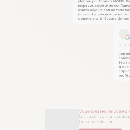
élaboré par Thomas MORIN. Dé
respecté. Société de confianc
avions déjà un abri de terrass
dans notre précédente maison
Commercial à l'écoute de nos 
Toujours satisfait des monteu
sympathiques et professionnel
recommander.
HP
Bon re
commer
était c
à 2 se
capric
profit
et Her
Vous avez réalisé votre p
Laissez un avis en scannan
bouton ci-dessous.