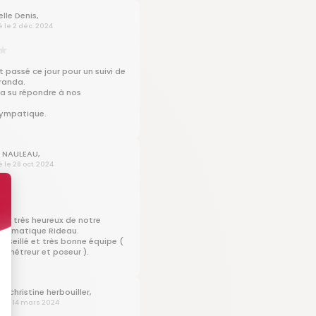
lle Denis,
é le 2 déc. 2024
 passé ce jour pour un suivi de
randa.
l a su répondre à nos
 sympatique.
 NAULEAU,
é le 28 oct. 2024
s très heureux de notre
oclimatique Rideau.
onseillé et très bonne équipe (
, métreur et poseur ).
us
e-christine herbouiller,
é le 14 mars 2024