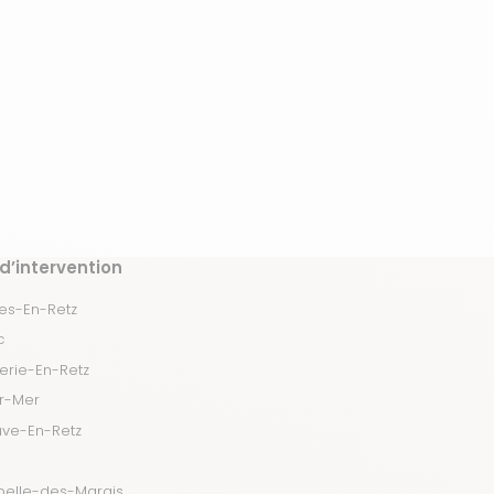
d’intervention
s-En-Retz
c
erie-En-Retz
ur-Mer
uve-En-Retz
pelle-des-Marais