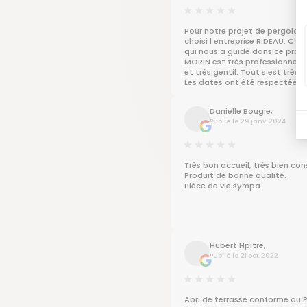
Pour notre projet de pergola 
choisi l entreprise RIDEAU. C'e
qui nous a guidé dans ce proje
MORIN est très professionnel, 
et très gentil. Tout s est très 
Les dates ont été respectées ,
documents (plans...) rapide,clai
Les dates ont été respectées. 
Danielle Bougie,
monteurs ponctuels professio
Publié le 29 janv. 2024
gentils. Vraiment nous sommes
satisfait de la prestation de l
St Brevin les pins
Très bon accueil, très bien cons
Produit de bonne qualité.
Pièce de vie sympa.
Hubert Hpitre,
Publié le 21 oct. 2022
Abri de terrasse conforme au P