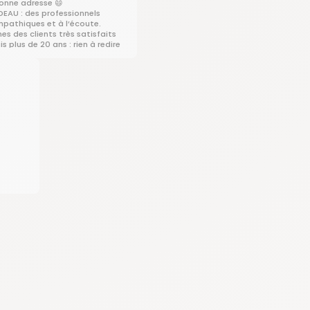
bonne adresse 😄
DEAU : des professionnels
mpathiques et à l’écoute.
s des clients très satisfaits
is plus de 20 ans : rien à redire
da reste toujours top, les
ontrent la qualité du produit.