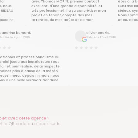
lai
avec Thomas MORIN, premier contact
êtes à la 
e, nous
excellent, d'une grande disponibilité, et
Gustave RI
e RIDEAU
très professionnel, il a su concrétiser mon
sérieux, sy
.
projet en tenant compte des mes
Nous somme
besoins.
attentes, de mes goûts et de mon
et ce, depu
rs
budget. Ayant demandé que les travaux
👍👏
s. A
débutent février 2020, les délais et le
Notre véran
sandrine bernard,
olivier cauzic,
planning ont été parfaitement
années dém
Publié le 9 juin 2019
Publié le 17 oct. 2016
respectés. Quasi absent durant la pose
Bravo
de la véranda, force est de constater
qu'un travail de qualité avait été
effectué par l'équipe de poseurs durant
mon absence. Merci également à eux.
lationnel et professionnalisme du
Bravo à tout les collaborateurs de
cial jusqu'aux instalateurs tout
Gustave RIDEAU "
lair et bien réalisé, délai respecté
maines près à cause de la météo
ieuse, merci, depuis fin mars nous
ons d une belle véranda. Sandrine
vé, Tharon Plage
rojet avec cette agence ?
t le QR code ou cliquez sur le