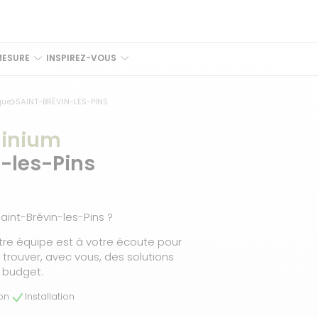
MESURE
INSPIREZ-VOUS
que
SAINT-BRÉVIN-LES-PINS
minium
-les-Pins
int-Brévin-les-Pins ?
tre équipe est à votre écoute pour
rouver, avec vous, des solutions
 budget.
son
Installation