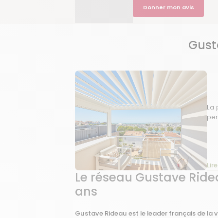
Donner mon avis
Gust
La 
per
Lire
Le réseau Gustave Ridea
ans
Gustave Rideau est le leader français de la