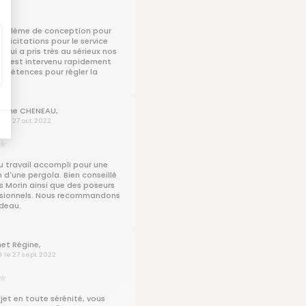
roblème de conception pour
félicitations pour le service
 qui a pris très au sérieux nos
et est intervenu rapidement
mpétences pour régler la
lène CHENEAU,
é le 27 oct. 2022
u travail accompli pour une
n d'une pergola. Bien conseillé
 Morin ainsi que des poseurs
ssionnels. Nous recommandons
deau.
et Régine,
é le 27 sept. 2022
jet en toute sérénité, vous