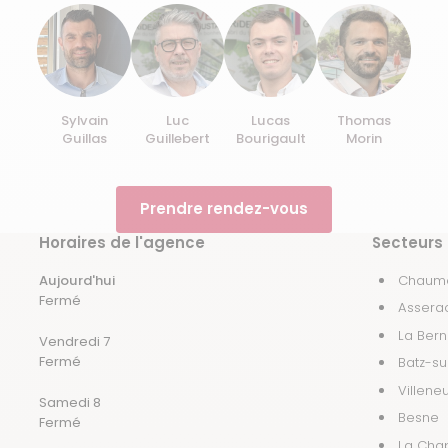
Sylvain
Luc
Lucas
Thomas
Guillas
Guillebert
Bourigault
Morin
Prendre rendez-vous
Horaires de l'agence
Secteurs 
Aujourd'hui
Chaume
Fermé
Assera
La Bern
Vendredi 7
Fermé
Batz-s
Villene
Samedi 8
Besne
Fermé
La Cha