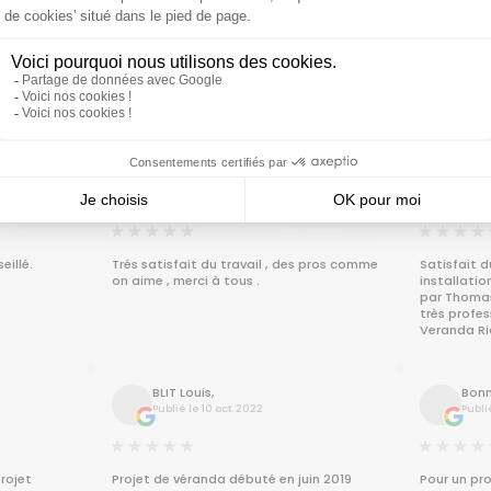
nous avons
Nous sommes très satisfaits de la
Après un p
st Mr MORIN
réalisation de notre véranda dans toutes
un carport 
t. Mr
ses étapes. Des très bons conseils du
après vente
à l écoute
commercial (Thomas Morin)pour la
doléances 
bien passé .
conception, du professionnalisme pour le
et avec co
le envoi de
montage ainsi que pour toutes les
situation
r, précis.
étapes de la construction dans le
Les
respect du planning annoncé au départ.
maryse verger,
Mary
nnels
Une disponibilité et une assistance très
Publié le 17 mai 2023
Publi
 très
appréciable.
 équipe de
eillé.
Trés satisfait du travail , des pros comme
Satisfait d
on aime , merci à tous .
installatio
par Thomas
très profe
Veranda Ri
BLIT Louis,
Bonn
Publié le 10 oct. 2022
Publi
rojet
Projet de véranda débuté en juin 2019
Pour un pro