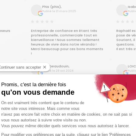
Phis (phis),
Isabe
Publié le 21 mars 2025
Publi
oseurs
Entreprise de confiance en étant très
Raphaël est
professionnelle, commerciale tout en
pose de vé
bienveillance ! Nous sommes tellement
Souriant, i
heureux de vivre dans notre véranda !
questions.
Merci beaucoup pour ces bons moments
Il est très
!
eric beaudouin,
LOIC
Publié le 28 oct. 2024
Publi
ette
tres content du projet
Bonjour,
convivial,
Nous somme
pergola bi
Très bien c
usqu’aux
commercial
Merci à to
Sylvie Loic
Christine LEYGNIER,
mari
Publié le 20 mai 2024
Publi