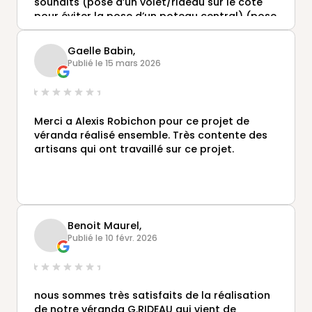
souhaits (pose d’un volet/rideau sur le côté
pour éviter la pose d’un poteau central) (pose
d’une baie vitrée coulissante sur côté ouest
pour protection vent et pluie) respect des
Gaelle Babin,
délais de conception et de pose, équipe de
Publié le 15 mars 2026
poseurs très professionnelle avec respect des
lieux
Entreprise que je recommande sans aucun
souci
Merci a Alexis Robichon pour ce projet de
véranda réalisé ensemble. Très contente des
artisans qui ont travaillé sur ce projet.
Benoit Maurel,
Publié le 10 févr. 2026
nous sommes très satisfaits de la réalisation
de notre véranda G.RIDEAU qui vient de