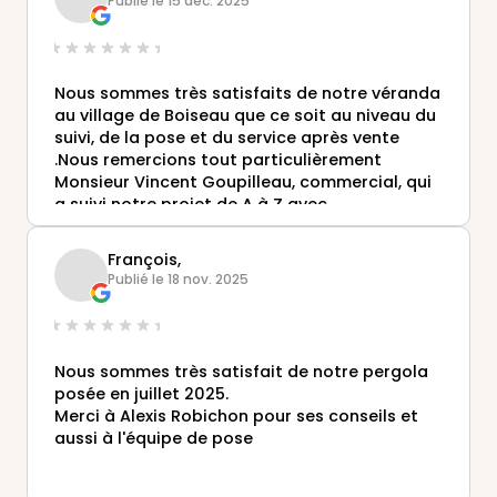
Publié le 15 déc. 2025
!!!
Nous sommes très satisfaits de notre véranda
au village de Boiseau que ce soit au niveau du
suivi, de la pose et du service après vente
.Nous remercions tout particulièrement
Monsieur Vincent Goupilleau, commercial, qui
a suivi notre projet de A à Z avec
professionnalisme et gentillesse .Encore merci
! Nous recommandons vivement l'antenne de
François,
Saint Herblain.
Publié le 18 nov. 2025
Nous sommes très satisfait de notre pergola
posée en juillet 2025.
Merci à Alexis Robichon pour ses conseils et
aussi à l'équipe de pose