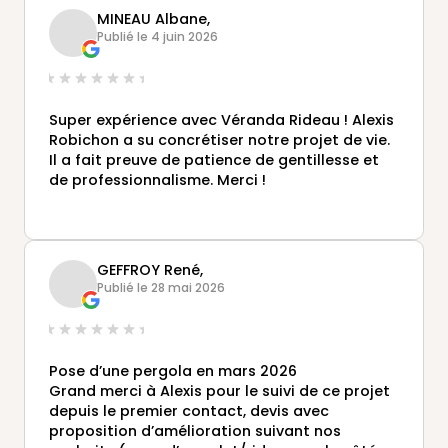
poseurs…) qui sont intervenus dans ce projet.
MINEAU Albane,
Véranda de très belle qualité et finition
Publié le 4 juin 2026
parfaite 🥰
Super expérience avec Véranda Rideau ! Alexis
Robichon a su concrétiser notre projet de vie.
Il a fait preuve de patience de gentillesse et
de professionnalisme. Merci !
GEFFROY René,
Publié le 28 mai 2026
Pose d’une pergola en mars 2026
Grand merci à Alexis pour le suivi de ce projet
depuis le premier contact, devis avec
proposition d’amélioration suivant nos