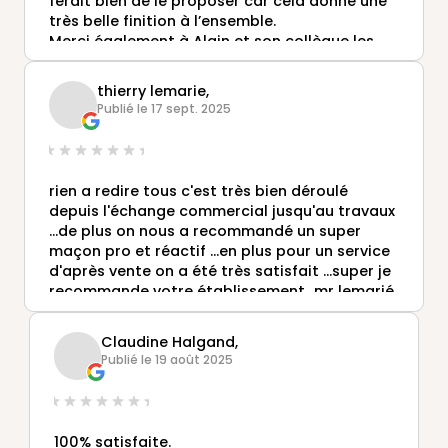
ferait bien de le proposer car cela donne une
très belle finition à l’ensemble.
Merci également à Alain et son collègue les
deux poseurs Vendéens qui ont fait un travail
formidable.
thierry lemarie,
Un grand merci à Alexis Robichon pour son
Publié le 17 sept. 2025
professionnalisme, son relationnel, sa
disponibilité, son écoute et j’en passe🙏🙏.
rien a redire tous c'est très bien déroulé
depuis l'échange commercial jusqu'au travaux
...de plus on nous a recommandé un super
maçon pro et réactif ...en plus pour un service
d'après vente on a été très satisfait ...super je
recommande votre établissement...mr lemarié
thierry et guitteny pierry
Claudine Halgand,
Publié le 19 août 2025
100% satisfaite.