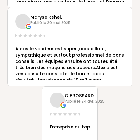
répondre à mes questions, le livreur et l’équipe
de pose ont été professionnel aussi n’hésitant
pas à communiquer par téléphone avant
Maryse Rehel,
d’intervenir. Je recommande cette agence!
Publié le 20 mai 2025
Alexis le vendeur est super ,accueillant,
sympathique et surtout professionnel de bons
conseils. Les équipes ensuite ont toutes été
très bien des maçons aux poseurs.Alexis est
venu ensuite constater le bon et beau
résultat. Une véranda de 10 m2 hyper
agréable, lumineuse. Plus que des finissions
intérieures à faire
G BROSSARD,
Merci pour tout.
Publié le 24 avr. 2025
Un projet? N’hésitez pas Alexis Rebichon.
Entreprise au top