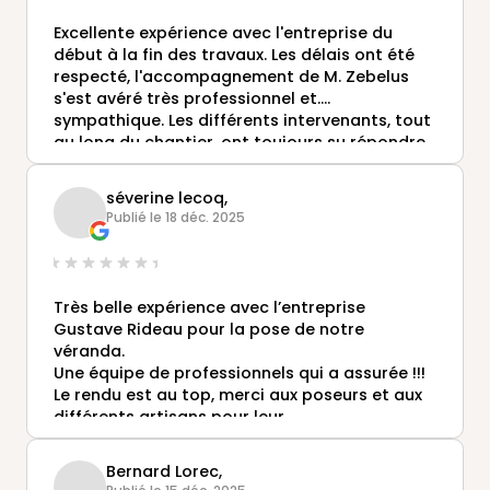
Excellente expérience avec l'entreprise du
début à la fin des travaux. Les délais ont été
respecté, l'accompagnement de M. Zebelus
s'est avéré très professionnel et....
sympathique. Les différents intervenants, tout
au long du chantier, ont toujours su répondre
à nos demandes de manière efficace. Bref,
très satisfait.
séverine lecoq,
Publié le 18 déc. 2025
Très belle expérience avec l’entreprise
Gustave Rideau pour la pose de notre
véranda.
Une équipe de professionnels qui a assurée !!!
Le rendu est au top, merci aux poseurs et aux
différents artisans pour leur
professionnalisme sans oublier Alexis notre
conseiller chargé du projet qui s’est toujours
Bernard Lorec,
rendu disponible et à l’écoute de nos besoins