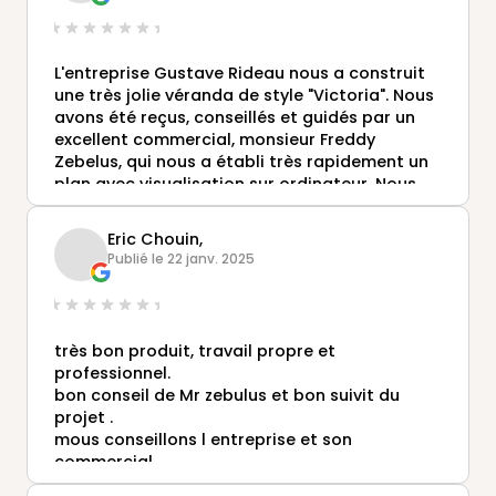
L'entreprise Gustave Rideau nous a construit
une très jolie véranda de style "Victoria". Nous
avons été reçus, conseillés et guidés par un
excellent commercial, monsieur Freddy
Zebelus, qui nous a établi très rapidement un
plan avec visualisation sur ordinateur. Nous
avions évidemment consulté diverses
entreprises concurrentes, mais Gustave
Eric Chouin,
Rideau était de très loin la plus réactive et la
Publié le 22 janv. 2025
plus convaincante . Le résultat est à la
hauteur de nos attentes. Nous tenons à
souligner les mérites de monsieur Zebelus,
mais nous avons aussi été très satisfaits du
très bon produit, travail propre et
travail et de la gentillesse des deux
professionnel.
techniciens qui ont monté la véranda.
bon conseil de Mr zebulus et bon suivit du
Expérience très positive donc, une entreprise
projet .
et de vrais professionnels que nous saurions
mous conseillons l entreprise et son
trop recommander
commercial .