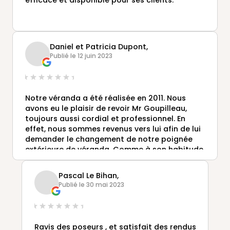
efficace et disponible pour ses clients.
Daniel et Patricia Dupont,
Publié le 12 juin 2023
Notre véranda a été réalisée en 2011. Nous
avons eu le plaisir de revoir Mr Goupilleau,
toujours aussi cordial et professionnel. En
effet, nous sommes revenus vers lui afin de lui
demander le changement de notre poignée
extérieure de véranda. Comme à son habitude,
il fut réactif et nous avons eu notre poignée
(dans de très brefs délais) qu'il est venu nous
Pascal Le Bihan,
remettre en mains propres. Les vérandas
Publié le 30 mai 2023
RIDEAU sont d'un bon rapport qualité/prix.
Nous les conseillons donc pour votre choix de
véranda.
Ravis des poseurs , et satisfait des rendus