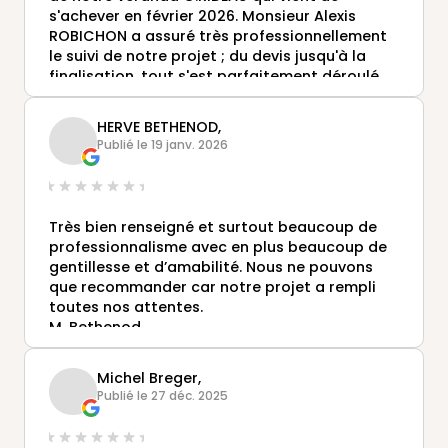
s'achever en février 2026. Monsieur Alexis
ROBICHON a assuré très professionnellement
le suivi de notre projet ; du devis jusqu'à la
finalisation, tout s'est parfaitement déroulé,
conformément à ce qui était prévu , avec des
poseurs et des artisans ( électricien, maçon,
HERVE BETHENOD,
aménagement intérieur) très compétents,
Publié le 19 janv. 2026
très diligents et réactifs, et de plus
sympathiques.
Très bien renseigné et surtout beaucoup de
professionnalisme avec en plus beaucoup de
gentillesse et d’amabilité. Nous ne pouvons
que recommander car notre projet a rempli
toutes nos attentes.
M. Bethenod
Michel Breger,
Publié le 27 déc. 2025