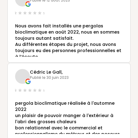
Publié le 12 août 2023
Nous avons fait installés une pergolas
bioclimatique en août 2022, nous en sommes
toujours autant satisfait.
Au différentes étapes du projet, nous avons
toujours eu des personnes professionnelles et
à l’écoute.
Nous n’hésitons pas à recommander Gustave
Rideau et nous n’hésiterons pas à refaire
Cédric Le Gall,
appel au besoin.
Publié le 30 juin 2023
pergola bioclimatique réalisée à l'automne
2022
un plaisir de pouvoir manger à l'extérieur à
l'abri des grosses chaleurs
bon relationnel avec le commercial et
professionnalisme du métreur et des poseurs