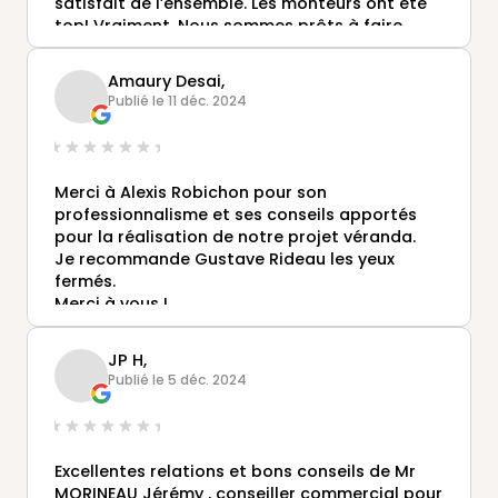
satisfait de l’ensemble. Les monteurs ont été
top! Vraiment. Nous sommes prêts à faire
visiter pour vous convaincre d’acheter
Gustave Rideau
Amaury Desai,
Publié le 11 déc. 2024
Merci à Alexis Robichon pour son
professionnalisme et ses conseils apportés
pour la réalisation de notre projet véranda.
Je recommande Gustave Rideau les yeux
fermés.
Merci à vous !
JP H,
Publié le 5 déc. 2024
Excellentes relations et bons conseils de Mr
MORINEAU Jérémy , conseiller commercial pour