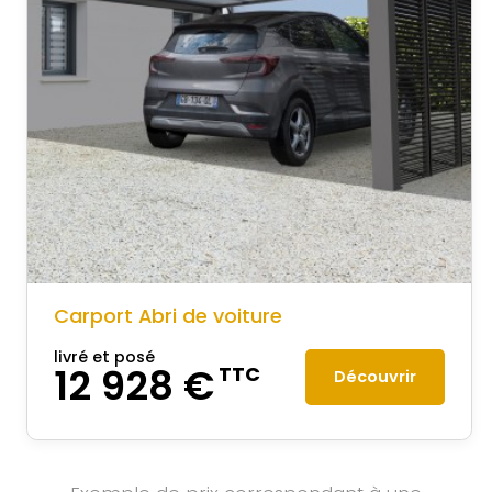
Carport Abri de voiture
livré et posé
12 928 €
TTC
Découvrir