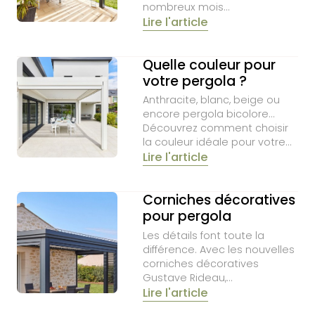
nombreux mois
Lire l'article
supplémentaires dans…
Quelle couleur pour
votre pergola ?
Anthracite, blanc, beige ou
encore pergola bicolore…
Découvrez comment choisir
la couleur idéale pour votre
Lire l'article
pergola selon votre
habitation, votre…
Corniches décoratives
pour pergola
Les détails font toute la
différence. Avec les nouvelles
corniches décoratives
Gustave Rideau,
Lire l'article
personnalisez votre pergola
selon vos envies et…