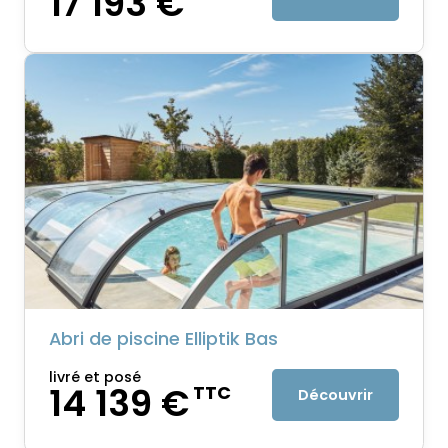
17 193 €
Abri de piscine Elliptik Bas
livré et posé
14 139 €
TTC
Découvrir