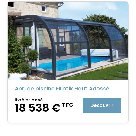
Abri de piscine Elliptik Haut Adossé
livré et posé
18 538 €
TTC
Découvrir