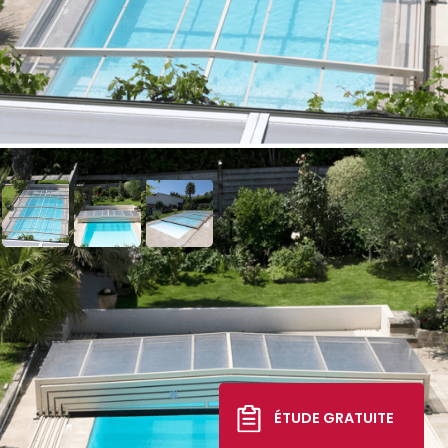
Abri de piscine Triptik
Semi-Plat
17 193 €
*
ÉTUDE GRATUITE
TTC livré, posé