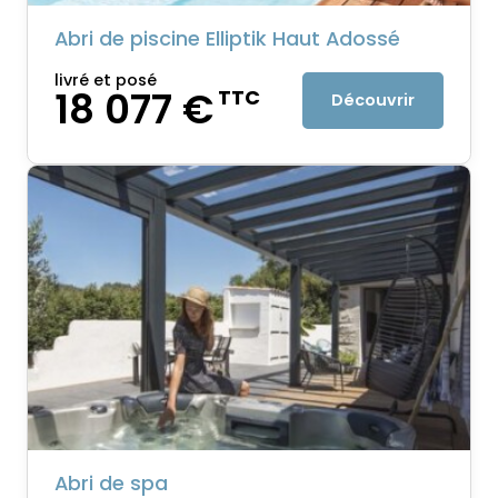
Abri de piscine Elliptik Haut Adossé
livré et posé
18 077 €
TTC
Découvrir
Abri de spa