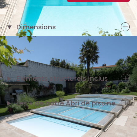
Dimensions
Pour un bassin de 8 m x 4 m
Eléments structurels inclus
Les + de notre
Abri de piscine
*Exemple de prix en € TTC livré et posé, correspondant
à une réalisation sur-mesure et selon caractéristiques