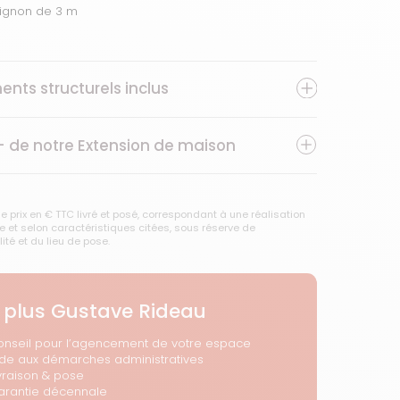
pignon de 3 m
ents structurels inclus
+ de notre
Extension de maison
e prix en € TTC livré et posé, correspondant à une réalisation
 et selon caractéristiques citées, sous réserve de
lité et du lieu de pose.
 plus Gustave Rideau
onseil pour l’agencement de votre espace
ide aux démarches administratives
vraison & pose
arantie décennale