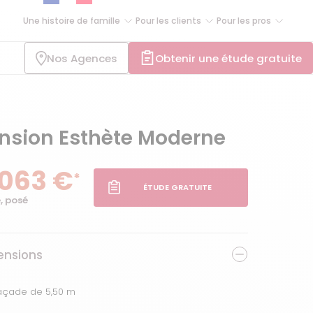
Une histoire de famille
Pour les clients
Pour les pros
Nos Agences
Obtenir une étude gratuite
ension Esthète Moderne
 063 €
*
ÉTUDE GRATUITE
, posé
nsions
façade de 5,50 m