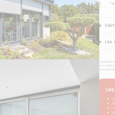
1 
Elém
Les 
*Exemple d
sur-mesure
l’accessibi
Les
C
A
Li
G