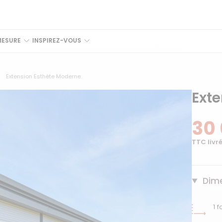
MESURE
INSPIREZ-VOUS
Extension Esthète Moderne
Ext
30
TTC livré
Dime
1 