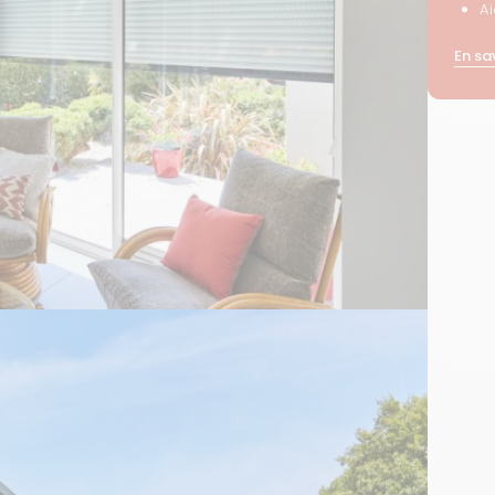
A
En sa