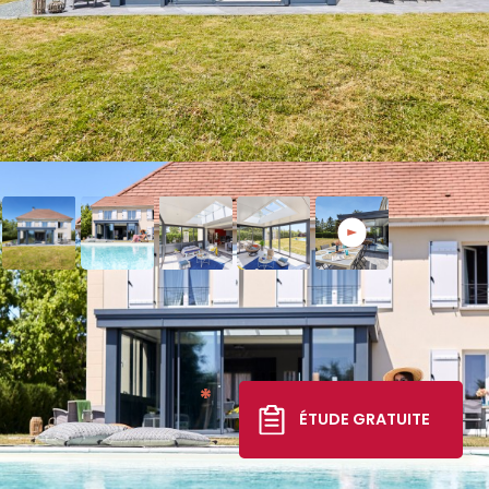
Extension Esthète Moderne
50 417 €
*
ÉTUDE GRATUITE
TTC livré, posé