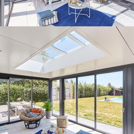
*Exemple de prix en € TTC livré et posé, correspondant
à une réalisation sur-mesure et selon caractéristiques
citées, sous réserve de l’accessibilité et du lieu de
pose.
Les plus Gustave Rideau
Conseil pour l’agencement de votre
espace
Aide aux démarches administratives
Livraison & pose
Garantie décennale
Aide au financement*
En savoir plus