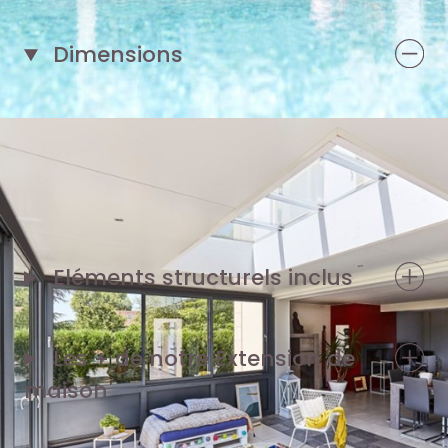
Dimensions
1 façade de 5,50 m
2 pignons de 3,90 m
Eléments structurels inclus
Les + de notre
Extension de
maison