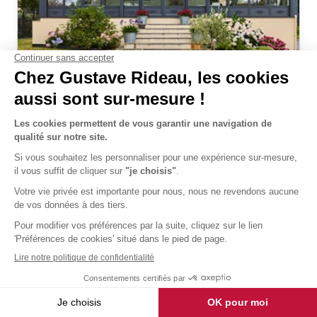
Extension Esthète Atelier d'artiste
livré et posé
76 774 €
TTC
Découvrir
Exemple de prix correspondant à une
réalisation sur-mesure
et selon caractéristiques citées, sous
réserve de l’accessibilité et du lieu de pose.