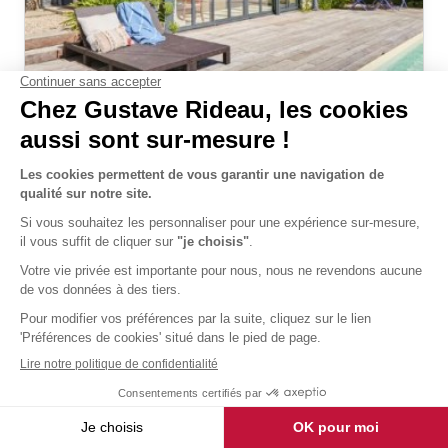
Extension Icône Atelier d'Artiste
livré et posé
36 598 €
TTC
Découvrir
Exemple de prix correspondant à une
réalisation sur-mesure
et selon caractéristiques citées, sous
réserve de l’accessibilité et du lieu de pose.