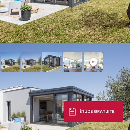
Extension Esthète Moderne
45 045 €
*
ÉTUDE GRATUITE
TTC livré, posé