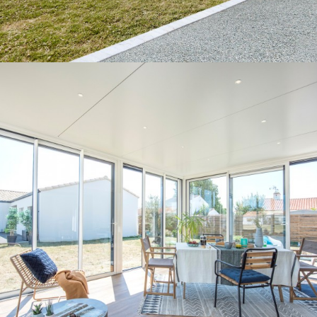
*Exemple de prix en € TTC livré et posé, correspondant
à une réalisation sur-mesure et selon caractéristiques
citées, sous réserve de l’accessibilité et du lieu de
pose.
Les plus Gustave Rideau
Conseil pour l’agencement de votre
espace
Aide aux démarches administratives
Livraison & pose
Garantie décennale
Aide au financement*
En savoir plus