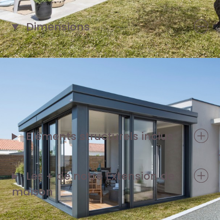
Dimensions
1 façade de 5,90 m
2 pignons de 3,80 m
Eléments structurels inclus
Les + de notre
Extension de
maison