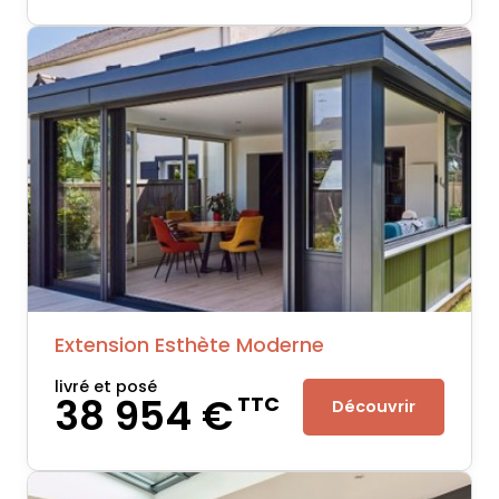
Extension Esthète Moderne
livré et posé
38 954 €
TTC
Découvrir