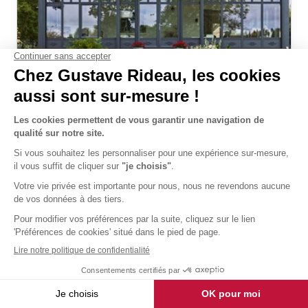
Extension Esthète Atelier d'artiste
livré et posé
76 774 €
TTC
Découvrir
Exemple de prix correspondant à une
réalisation sur-mesure
et selon caractéristiques citées, sous
réserve de l’accessibilité et du lieu de pose.