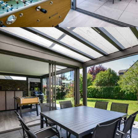
*Exemple de prix en € TTC livré et posé, correspondant
à une réalisation sur-mesure et selon caractéristiques
citées, sous réserve de l’accessibilité et du lieu de
pose.
Les plus Gustave Rideau
Conseil pour l’agencement de votre
espace
Aide aux démarches administratives
Livraison & pose
Garantie décennale
Aide au financement*