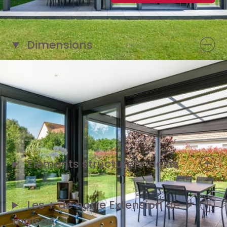
Dimensions
1 façade de 5 m. Façade pergola de 3,70
m
Pignon de 3,50 m
Eléments structurels inclus
Les + de notre
Extension de
maison