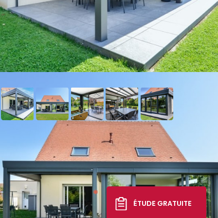
Extension Esthète Moderne
+ pergola vitrée
38 573 €
*
ÉTUDE GRATUITE
TTC livré, posé