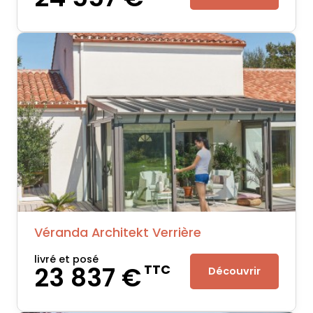
Véranda Architekt Verrière
livré et posé
23 837 €
TTC
Découvrir