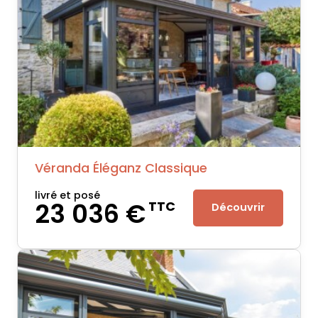
Véranda Éléganz Classique
livré et posé
23 036 €
TTC
Découvrir