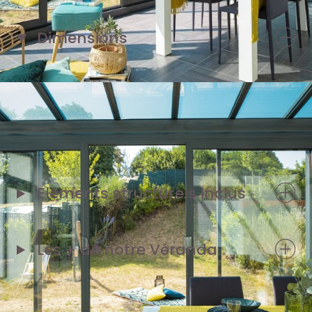
Dimensions
1 façade de 4,80 m
2 pignons de 3 m
Eléments structurels inclus
Les + de notre
Véranda
*Exemple de prix en € TTC livré et posé, correspondant