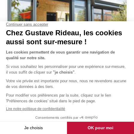
Véranda Éléganz Classique
livré et posé
32 366 €
TTC
Découvrir