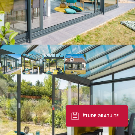
Véranda Architekt Verrière
22 179 €
*
ÉTUDE GRATUITE
TTC livré, posé