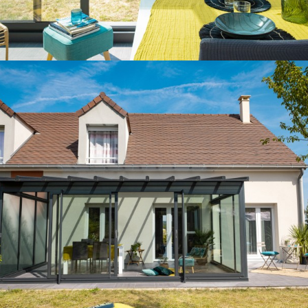
à une réalisation sur-mesure et selon caractéristiques
citées, sous réserve de l’accessibilité et du lieu de
pose.
Les plus Gustave Rideau
Conseil pour l’agencement de votre
espace
Aide aux démarches administratives
Livraison & pose
Garantie décennale
Aide au financement*
En savoir plus