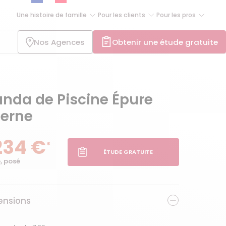
Une histoire de famille
Pour les clients
Pour les pros
Nos Agences
Obtenir une étude gratuite
nda de Piscine Épure
erne
234 €
*
ÉTUDE GRATUITE
, posé
nsions