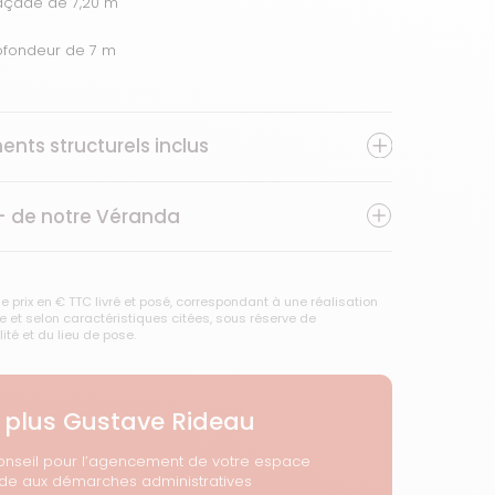
façade de 7,20 m
ofondeur de 7 m
ents structurels inclus
+ de notre
Véranda
e prix en € TTC livré et posé, correspondant à une réalisation
 et selon caractéristiques citées, sous réserve de
lité et du lieu de pose.
 plus Gustave Rideau
onseil pour l’agencement de votre espace
ide aux démarches administratives