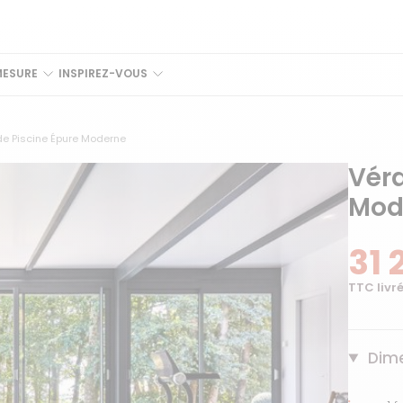
MESURE
INSPIREZ-VOUS
e Piscine Épure Moderne
Véra
Mod
31 
TTC livré
Dime