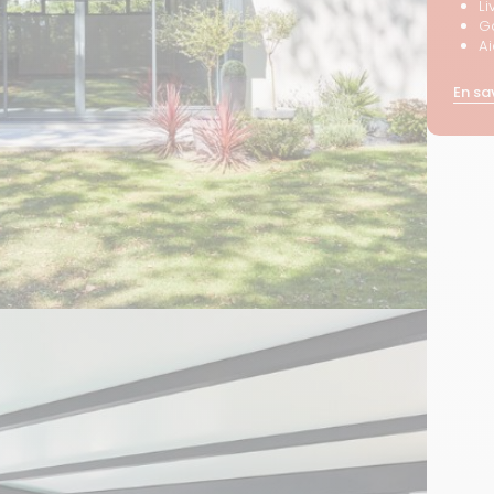
Li
G
A
En sa