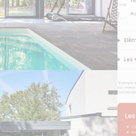
1 
Pr
Elém
Les 
*Exemple d
sur-mesure
l’accessibi
Les
C
A