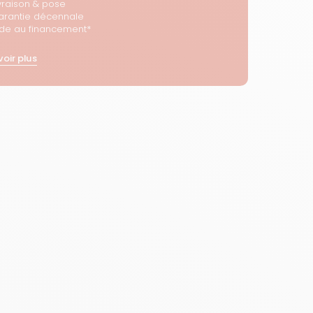
vraison & pose
arantie décennale
ide au financement*
voir plus