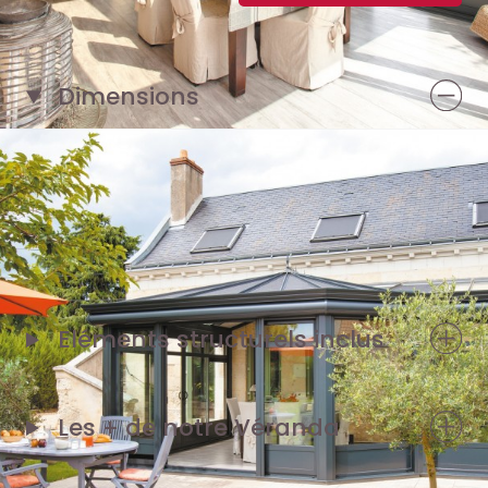
Dimensions
1 façade de 8 m
1 pignon de 4 m
Eléments structurels inclus
Les + de notre
Véranda