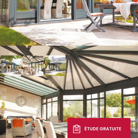
Véranda Éléganz
Classique
32 366 €
*
ÉTUDE GRATUITE
TTC livré, posé