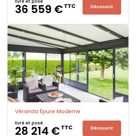
livré et posé
36 559 €
TTC
Découvrir
Véranda Épure Moderne
livré et posé
28 214 €
TTC
Découvrir