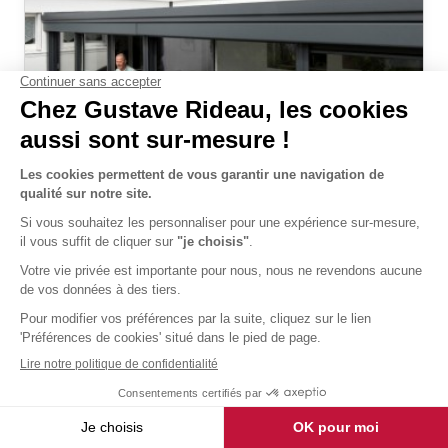
Véranda Esprit Moderne
livré et posé
21 127 €
TTC
Découvrir