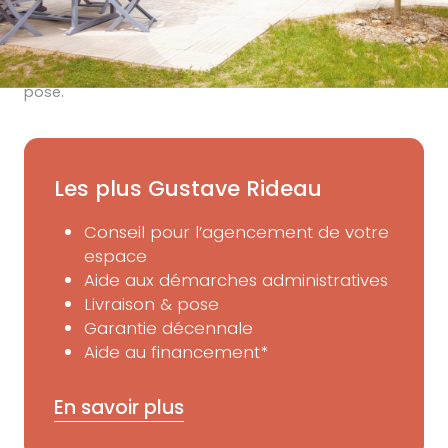
*Exemple de prix en € TTC livré et posé, correspondant
à une réalisation sur-mesure et selon caractéristiques
citées, sous réserve de l’accessibilité et du lieu de
pose.
Les plus Gustave Rideau
Conseil pour l’agencement de votre
espace
Aide aux démarches administratives
Livraison & pose
Garantie décennale
Aide au financement*
En savoir plus