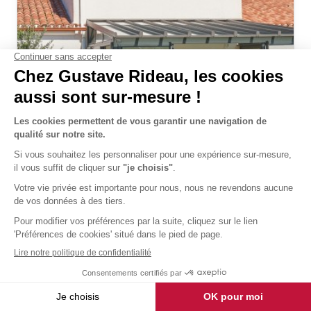
Véranda Architekt Verrière
livré et posé
23 837 €
TTC
Découvrir