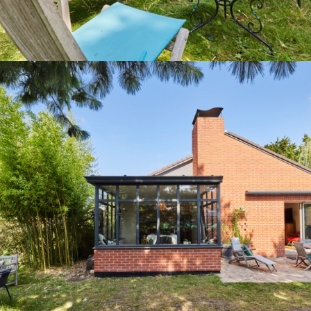
*Exemple de prix en € TTC livré et posé, correspondant
à une réalisation sur-mesure et selon caractéristiques
citées, sous réserve de l’accessibilité et du lieu de
pose.
Les plus Gustave Rideau
Conseil pour l’agencement de votre
espace
Aide aux démarches administratives
Livraison & pose
Garantie décennale
Aide au financement*
En savoir plus