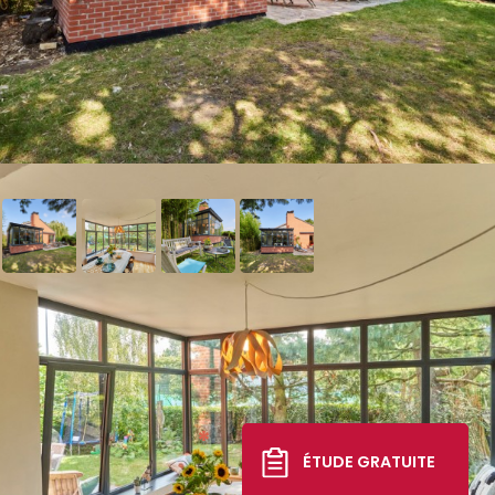
Véranda Éléganz
Classique
21 693 €
*
ÉTUDE GRATUITE
TTC livré, posé