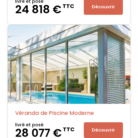
livré et posé
24 818 €
TTC
Découvrir
Véranda de Piscine Moderne
livré et posé
28 077 €
TTC
Découvrir