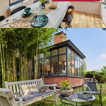
Dimensions
1 façade de 4 m
2 pignons de 3 m
Eléments structurels inclus
Les + de notre
Véranda