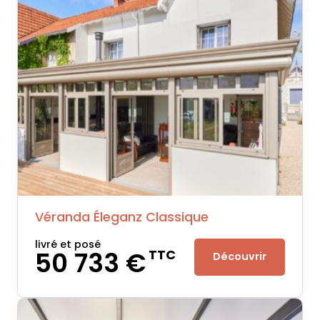
Véranda Éleganz Classique
livré et posé
50 733 €
TTC
Découvrir