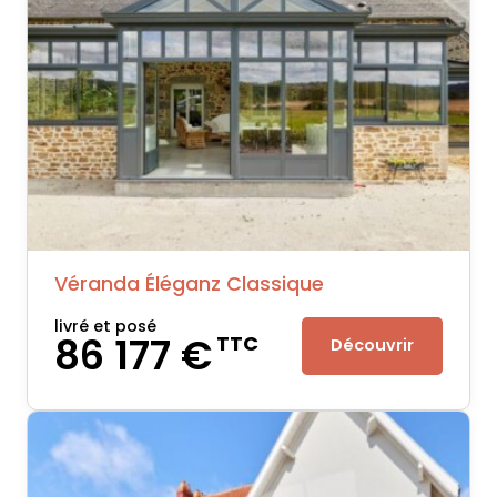
Véranda Éléganz Classique
livré et posé
86 177 €
TTC
Découvrir