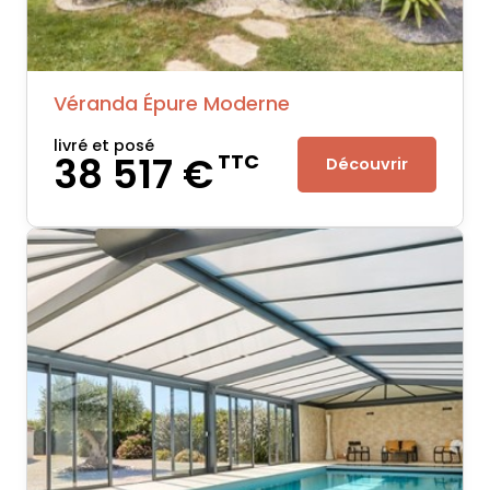
Véranda Épure Moderne
livré et posé
38 517 €
TTC
Découvrir