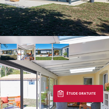
Véranda Esprit Moderne
24 307 €
*
ÉTUDE GRATUITE
TTC livré, posé