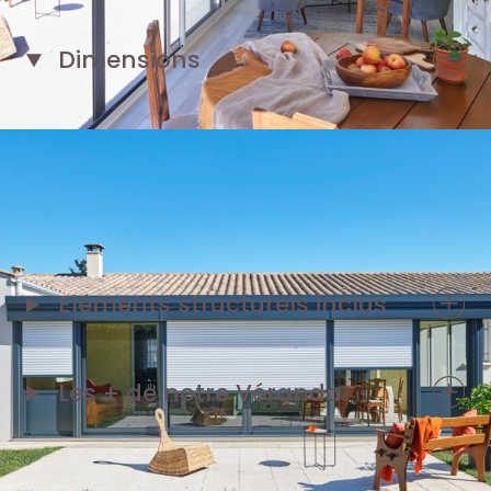
Dimensions
1 façade de 6,60 m
1 pignon de 3 m
Eléments structurels inclus
Les + de notre
Véranda
*Exemple de prix en € TTC livré et posé, correspondant