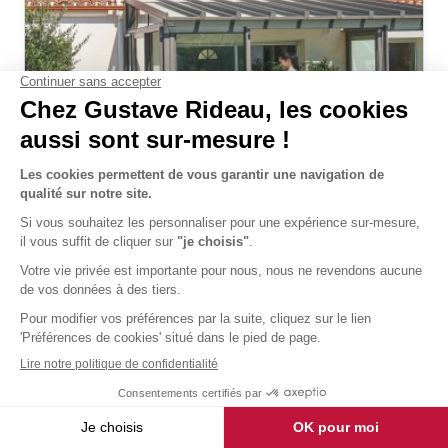
Véranda Architekt Verrière
livré et posé
23 837 €
TTC
Découvrir