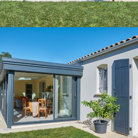
à une réalisation sur-mesure et selon caractéristiques
citées, sous réserve de l’accessibilité et du lieu de
pose.
Les plus Gustave Rideau
Conseil pour l’agencement de votre
espace
Aide aux démarches administratives
Livraison & pose
Garantie décennale
Aide au financement*
En savoir plus