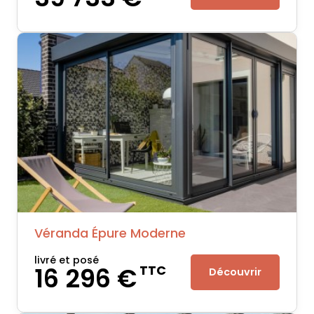
Véranda Épure Moderne
livré et posé
16 296 €
TTC
Découvrir